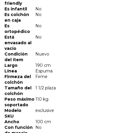
friendly
Es infantil
No
Es colchón
No
en caja
Es
No
ortopédico
Está
No
envasado al
vacío
Condición
Nuevo
del ítem
Largo
190 cm
Línea
Espuma
Firmeza del
Firme
colchón
Tamaño del
1 1/2 plaza
colchón
Peso máximo
110 kg
soportado
Modelo
exclusive
SKU
Ancho
100 cm
Con función
No
de masaje