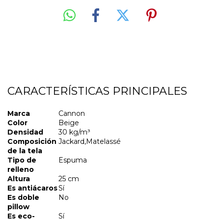
CARACTERÍSTICAS PRINCIPALES
Marca
Cannon
Color
Beige
Densidad
30 kg/m³
Composición
Jackard,Matelassé
de la tela
Tipo de
Espuma
relleno
Altura
25 cm
Es antiácaros
Sí
Es doble
No
pillow
Es eco-
Sí