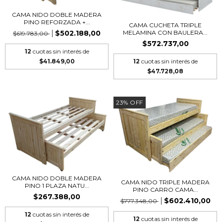
CAMA NIDO DOBLE MADERA
PINO REFORZADA +...
CAMA CUCHETA TRIPLE
MELAMINA CON BAULERA...
$502.188,00
$619.783,00
$572.737,00
12
cuotas sin interés de
12
cuotas sin interés de
$41.849,00
$47.728,08
23
%
OFF
CAMA NIDO DOBLE MADERA
CAMA NIDO TRIPLE MADERA
PINO 1 PLAZA NATU...
PINO CARRO CAMA...
$267.388,00
$602.410,00
$777.348,00
12
cuotas sin interés de
12
cuotas sin interés de