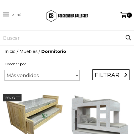
MENÚ
0
Inicio
/
Muebles
/
Dormitorio
Ordenar por
FILTRAR
19
%
OFF